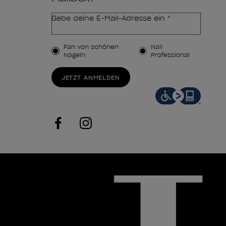
Gebe deine E-Mail-Adresse ein *
Kundenart
Fan von schönen
Nail
Nägeln
Professional
JETZT ANMELDEN
facebook
instagram