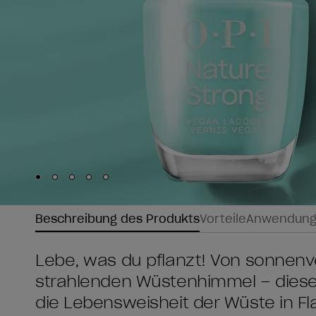
Skip to slide
Skip to slide
Skip to slide
Skip to slide
Skip to slide
1
2
3
4
5
Beschreibung des Produkts
Vorteile
Anwendun
Lebe, was du pflanzt! Von sonnen
strahlenden Wüstenhimmel – dieser
die Lebensweisheit der Wüste in Fl