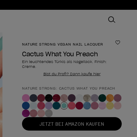
NATURE STRONG VEGAN NAIL LACQUER
Zur Wun
Cactus What You Preach
Ein leuchtendes Türkis als Nagellack. Finish:
Creme.
Bist du Profi? Dann kaufe hier
NATURE STRONG: CACTUS WHAT YOU PREACH
Form des Produkts
JETZT BEI AMAZON KAUFEN