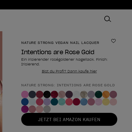
NATURE STRONG VEGAN NAIL LACQUER
Zur Wun
Intentions are Rose Gold
Ein irisierender roségoldener Nagellack. Finish:
Irisierend.
Bist du Profi? Dann kaufe hier
NATURE STRONG: INTENTIONS ARE ROSE GOLD
Form des Produkts
JETZT BEI AMAZON KAUFEN