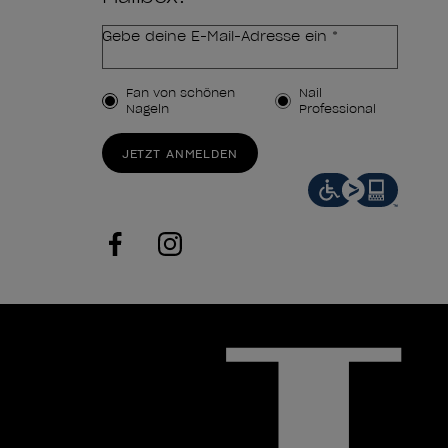
Gebe deine E-Mail-Adresse ein *
Kundenart
Fan von schönen
Nail
Nägeln
Professional
JETZT ANMELDEN
facebook
instagram