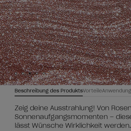
Skip to slide
Skip to slide
Skip to slide
Skip to slide
Skip to slide
1
2
3
4
5
Beschreibung des Produkts
Vorteile
Anwendun
Zeig deine Ausstrahlung! Von Rosen
Sonnenaufgangsmomenten – dieser
lässt Wünsche Wirklichkeit werden.