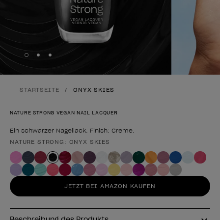
Skip to slide
Skip to slide
Skip to slide
1
2
3
STARTSEITE
ONYX SKIES
NATURE STRONG VEGAN NAIL LACQUER
Ein schwarzer Nagellack. Finish: Creme.
NATURE STRONG: ONYX SKIES
Form des Produkts
JETZT BEI AMAZON KAUFEN
Beschreibung des Produkts