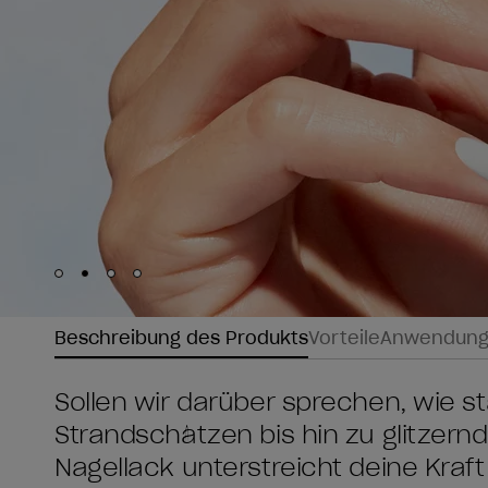
Skip to slide
Skip to slide
Skip to slide
Skip to slide
1
2
3
4
Beschreibung des Produkts
Vorteile
Anwendun
Sollen wir darüber sprechen, wie s
Strandschätzen bis hin zu glitzern
Nagellack unterstreicht deine Kraft.