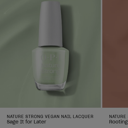
NATURE STRONG VEGAN NAIL LACQUER
NATURE
Sage It for Later
Rooting