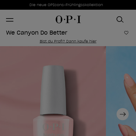
Sonderangebote
Item 1 of 1
Die neue OPIcons-Frühlingsskollektion
We Canyon Do Better
Zur
Bist du Profi? Dann kaufe hier
Next