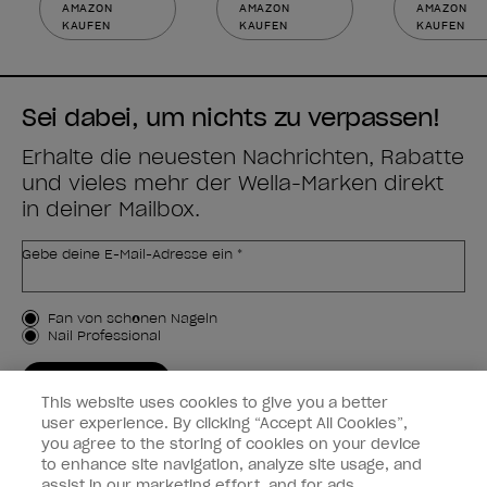
AMAZON
AMAZON
AMAZON
KAUFEN
KAUFEN
KAUFEN
Sei dabei, um nichts zu verpassen!
Erhalte die neuesten Nachrichten, Rabatte
und vieles mehr der Wella-Marken direkt
in deiner Mailbox.
Gebe deine E-Mail-Adresse ein *
Kundenart
Fan von schönen Nägeln
Nail Professional
JETZT ANMELDEN
This website uses cookies to give you a better
Kundeninformationen
user experience. By clicking “Accept All Cookies”,
you agree to the storing of cookies on your device
to enhance site navigation, analyze site usage, and
Vernetzen
assist in our marketing effort, and for ads