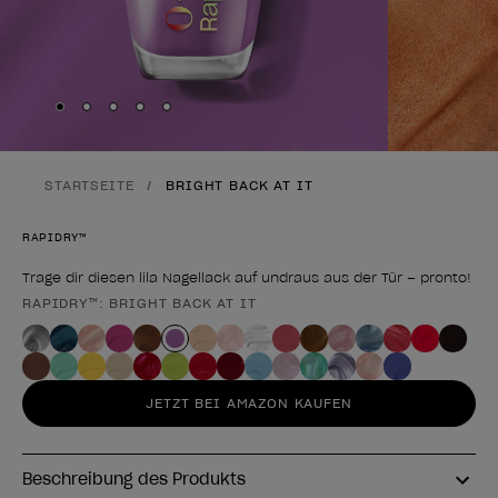
Skip to slide
Skip to slide
Skip to slide
Skip to slide
Skip to slide
1
2
3
4
5
STARTSEITE
BRIGHT BACK AT IT
RAPIDRY™
Trage dir diesen lila Nagellack auf undraus aus der Tür – pronto!
RAPIDRY™: BRIGHT BACK AT IT
Form des Produkts
JETZT BEI AMAZON KAUFEN
Beschreibung des Produkts