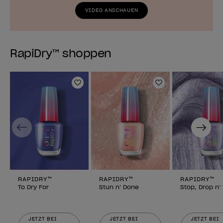
VIDEO ANSCHAUEN
RapiDry™ shoppen
Zur Wunschliste hinzufügen
Zur Wunschlist
Previous
Next
RAPIDRY™
RAPIDRY™
RAPIDRY™
To Dry For
Stun n’ Done
Stop, Drop n
JETZT BEI
JETZT BEI
JETZT BEI