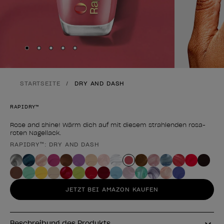
Skip to slide
Skip to slide
Skip to slide
Skip to slide
Skip to slide
1
2
3
4
5
STARTSEITE
DRY AND DASH
RAPIDRY™
Rose and shine! Wärm dich auf mit diesem strahlenden rosa-
roten Nagellack.
RAPIDRY™: DRY AND DASH
Form des Produkts
JETZT BEI AMAZON KAUFEN
Beschreibung des Produkts