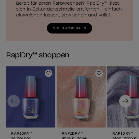
Bereit für einen Farbwechsel? RapiDry™ lässt
sich in Sekundenschnelle entfernen - einfach
einweichen lassen, abwischen und voila!
VIDEO ANSCHAUEN
RapiDry™ shoppen
Zur Wunschliste hinzufügen
Zur Wunschlist
Previous
Next
RAPIDRY™
RAPIDRY™
RAPIDRY™
To Dry For
Stun n’ Done
Stop, Drop n