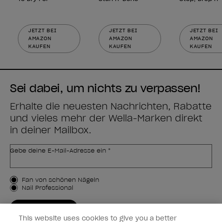
JETZT BEI
JETZT BEI
JETZT BEI
AMAZON
AMAZON
AMAZON
KAUFEN
KAUFEN
KAUFEN
Sei dabei, um nichts zu verpassen!
Erhalte die neuesten Nachrichten, Rabatte
und vieles mehr der Wella-Marken direkt
in deiner Mailbox.
Gebe deine E-Mail-Adresse ein *
Kundenart
Fan von schönen Nägeln
Nail Professional
JETZT ANMELDEN
This website uses cookies to give you a better