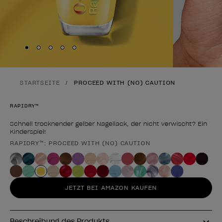
Skip to slide
Skip to slide
Skip to slide
Skip to slide
Skip to slide
1
2
3
4
5
STARTSEITE
PROCEED WITH (NO) CAUTION
RAPIDRY™
Schnell trocknender gelber Nagellack, der nicht verwischt? Ein
Kinderspiel!
RAPIDRY™: PROCEED WITH (NO) CAUTION
Form des Produkts
JETZT BEI AMAZON KAUFEN
Beschreibung des Produkts