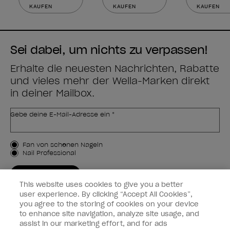
KAUFEN
KAUFEN
KAUFEN
Sei dabei, um nichts zu verpassen!
Erhalte die neuesten Nachrichten, Rabatte
und vieles mehr der Wella-Marken direkt
in deiner Mailbox.
Gebe deine E-Mail-Adresse ein *
Kundenart
Fan von schönen Nägeln
Nail Professional
JETZT ANMELDEN
This website uses cookies to give you a better
Kundeninformationen
user experience. By clicking “Accept All Cookies”,
you agree to the storing of cookies on your device
to enhance site navigation, analyze site usage, and
Vernetzen
assist in our marketing effort, and for ads