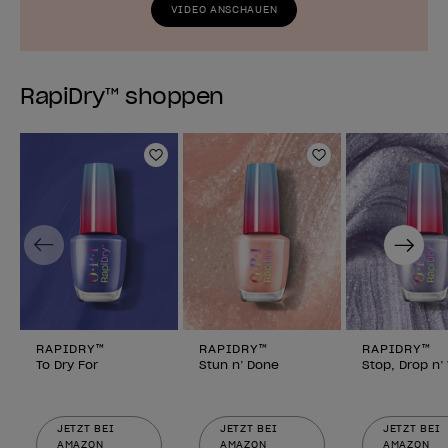
VIDEO ANSCHAUEN
RapiDry™ shoppen
Zur Wunschliste hinzufügen
Zur Wunschlist
Previous
Next
RAPIDRY™
RAPIDRY™
RAPIDRY™
To Dry For
Stun n’ Done
Stop, Drop n
JETZT BEI
JETZT BEI
JETZT BEI
AMAZON
AMAZON
AMAZON