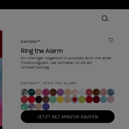
RAPIDRY™
Zur Wun
Ring the Alarm
Ein cremiger Nagellack in Avocado-Grün mit einer
Trocknungszeit, die schneller ist als ein
Wimpernschlag.
RAPIDRY™: RING THE ALARM
Form des Produkts
JETZT BEI AMAZON KAUFEN