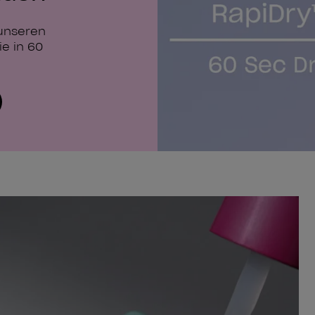
 unseren
e in 60