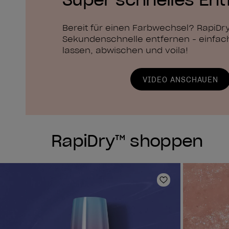
Bereit für einen Farbwechsel? RapiDry™
Sekundenschnelle entfernen - einfac
lassen, abwischen und voila!
VIDEO ANSCHAUEN
RapiDry™ shoppen
Zur Wunschlist