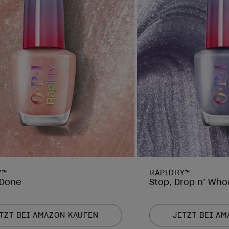
Y™
RAPIDRY™
 Done
Stop, Drop n’ Who
TZT BEI AMAZON KAUFEN
JETZT BEI A