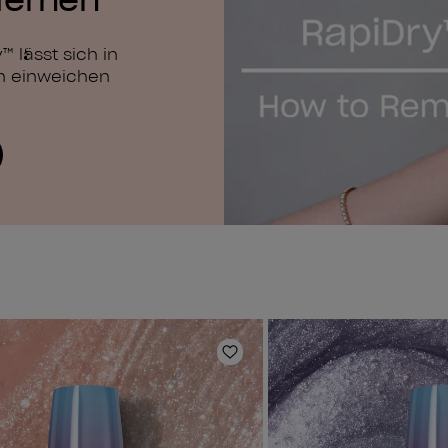
 lässt sich in
h einweichen
e hinzufügen
Zur Wunschliste hinzufüg