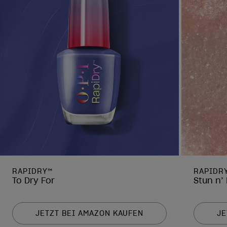
RAPIDRY™
RAPIDR
To Dry For
Stun n’
JETZT BEI AMAZON KAUFEN
JE