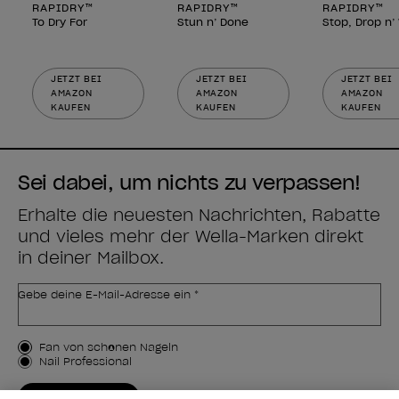
RAPIDRY™
RAPIDRY™
RAPIDRY™
To Dry For
Stun n’ Done
Stop, Drop n
JETZT BEI
JETZT BEI
JETZT BEI
AMAZON
AMAZON
AMAZON
KAUFEN
KAUFEN
KAUFEN
Sei dabei, um nichts zu verpassen!
Erhalte die neuesten Nachrichten, Rabatte
und vieles mehr der Wella-Marken direkt
in deiner Mailbox.
Gebe deine E-Mail-Adresse ein *
Kundenart
Fan von schönen Nägeln
Nail Professional
JETZT ANMELDEN