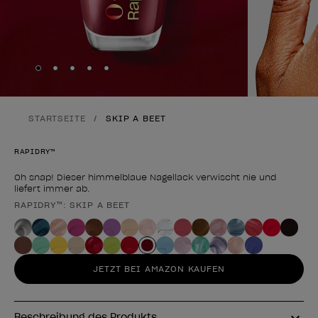
Skip to slide
Skip to slide
Skip to slide
Skip to slide
Skip to slide
1
2
3
4
5
STARTSEITE
SKIP A BEET
RAPIDRY™
Oh snap! Dieser himmelblaue Nagellack verwischt nie und
liefert immer ab.
RAPIDRY™: SKIP A BEET
Form des Produkts
JETZT BEI AMAZON KAUFEN
Beschreibung des Produkts