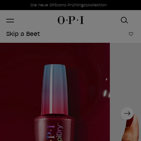
Sonderangebote
Item 1 of 1
Die neue OPIcons-Frühlingsskollektion
Skip a Beet
Zur
Next