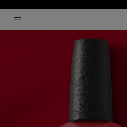
STARTSEITE
NAIL ENVY® BIG APPLE RED® NAIL STREN