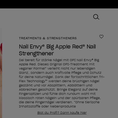
TREATMENTS & STRENGTHENERS
Zur Wun
Nail Envy® Big Apple Red® Nail
Strengthener
Sei bereit für stärke Nägel mit OPI Nail Envy® Big
Apple Red. Dieses Original OPI-Treatment mit
veganer Formel* verleiht nicht nur lebendigen
Glanz, sondern auch kraftvolle Pflege und Schutz
für deine Naturnägel. Dank der fortschrittlichen Tri-
Flex Technology™ werden deine brüchigen Nägel
gestärkt und vor Absplittern, Abblättern und
Abbrechen geschützt. Bringe Eleganz auf deine
Fingerspitzen und fühle dich rundum wohl mit
klassisch roten Nägeln und der spürbaren Pflege,
die deine Fingernägel verdienen. *Ohne tierische
Inhaltsstoffe oder Nebenprodukte
Bist du Profi? Dann kaufe hier