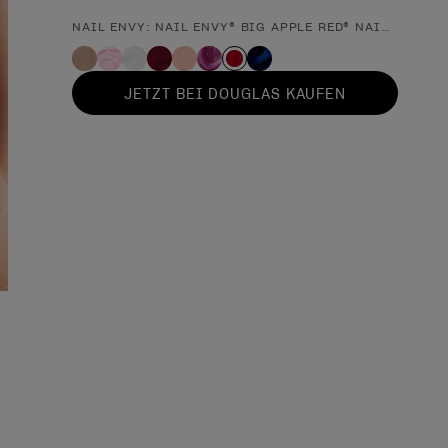
NAIL ENVY: NAIL ENVY® BIG APPLE RED® NAIL STREN
Form des Produkts
JETZT BEI DOUGLAS KAUFEN