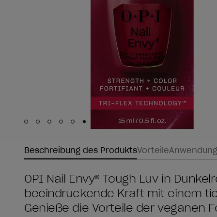
Skip to slide
Skip to slide
Skip to slide
Skip to slide
Skip to slide
1
Skip to slide
2
3
4
5
6
Beschreibung des Produkts
Vorteile
Anwendun
OPI Nail Envy® Tough Luv in Dunkelr
beeindruckende Kraft mit einem tie
Genieße die Vorteile der veganen F