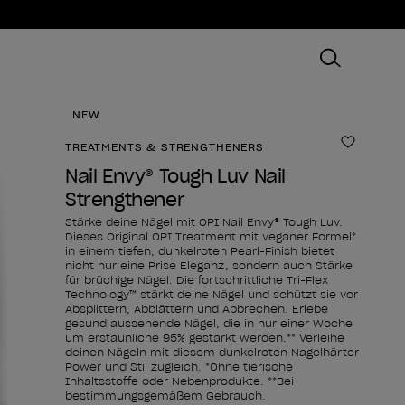
NEW
TREATMENTS & STRENGTHENERS
Zur Wun
Nail Envy® Tough Luv Nail
Strengthener
Stärke deine Nägel mit OPI Nail Envy® Tough Luv.
Dieses Original OPI Treatment mit veganer Formel*
in einem tiefen, dunkelroten Pearl-Finish bietet
nicht nur eine Prise Eleganz, sondern auch Stärke
für brüchige Nägel. Die fortschrittliche Tri-Flex
Technology™ stärkt deine Nägel und schützt sie vor
Absplittern, Abblättern und Abbrechen. Erlebe
gesund aussehende Nägel, die in nur einer Woche
um erstaunliche 95% gestärkt werden.** Verleihe
deinen Nägeln mit diesem dunkelroten Nagelhärter
Power und Stil zugleich. *Ohne tierische
Inhaltsstoffe oder Nebenprodukte. **Bei
bestimmungsgemäßem Gebrauch.