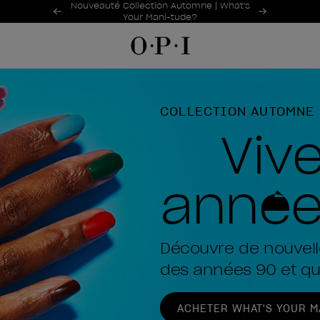
Offres promotionnelles
Nouveauté Collection Automne | What's
Item 1 of 2
Your Mani-tude?
OPI
COLLECTION AUTOMNE
Vive
année
Découvre de nouvelle
des années 90 et qu
ACHETER WHAT'S YOUR M