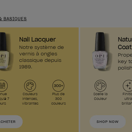
& BASIQUES
Nail Lacquer
Natu
Coat
Notre système de
vernis à ongles
Prope
classique depuis
key t
1989.
polish
enue
Couleurs
Plus de
Scelle la
Finiti
qu'à 7
intenses,
300
Couleur
ultra
ours
vibrantes
couleurs
brilla
ACHETER
SHOP NOW