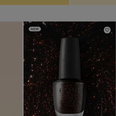
NEW
Ajou