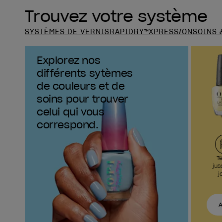
Trouvez votre système
SYSTÈMES DE VERNIS
RAPIDRY™
XPRESS/ON
SOINS 
Explorez nos
différents sytèmes
de couleurs et de
soins pour trouver
celui qui vous
correspond.
T
jus
j