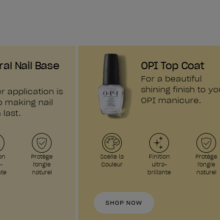
ral Nail Base
OPI Top Coat
For a beautiful
shining finish to yo
r application is
OPI manicure.
o making nail
 last.
on
Protège
Scelle la
Finition
Protège
-
l'ongle
Couleur
ultra-
l'ongle
nte
naturel
brillante
naturel
SHOP NOW