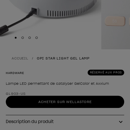
Skip to slide
Skip to slide
Skip to slide
Skip to slide
1
2
3
4
ACCUEIL
OPI STAR LIGHT GEL LAMP
RÉSERVÉ AUX PROS
HARDWARE
Lampe LED permettant de catalyser GelColor et Axxium
Forme du produit
GL903-US
ACHETER SUR WELLASTORE
Description du produit