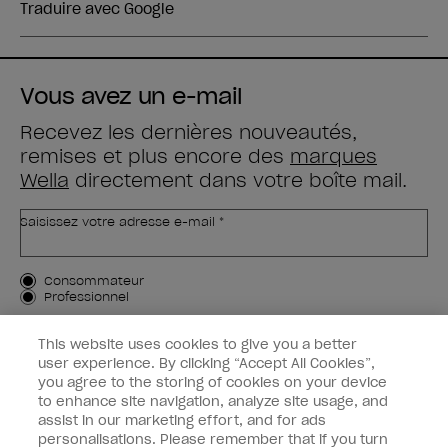
Vous avez un e-mail
Recevez les dernières nouveautés,
remises et plus encore des
marques
Wella
directement dans votre boîte mail.
Saisissez votre adresse e-mail *
Type de client
Consommateur
Professionnel
M'INSCRIRE
This website uses cookies to give you a better
user experience. By clicking “Accept All Cookies”,
Informations clients
you agree to the storing of cookies on your device
to enhance site navigation, analyze site usage, and
OPI & vous
assist in our marketing effort, and for ads
personalisations. Please remember that if you turn