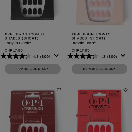
XPRESS/ON ICONIC
XPRESS/ON ICONIC
SHADES (SHORT)
SHADES (SHORT)
Lady in Black®
Bubble Bath®
CHF 17.95
CHF 17.95
4.3
(860)
4.3
(860)
4.3
4.3
sur
sur
RUPTURE DE STOCK
RUPTURE DE STOCK
5
5
étoiles.
étoiles.
860
860
avis
avis
Ajouter à la liste de souhaits
Aj