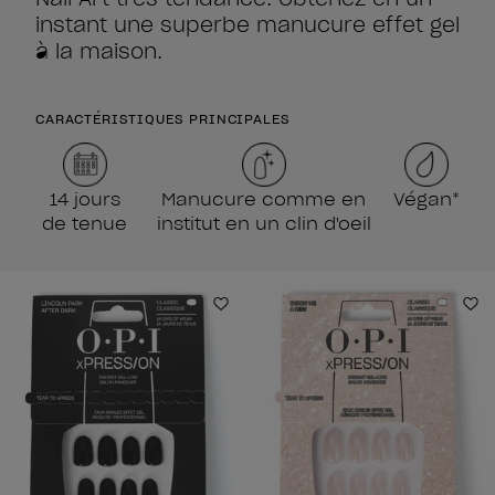
instant une superbe manucure effet gel
à la maison.
CARACTÉRISTIQUES PRINCIPALES
14 jours
Manucure comme en
Végan*
de tenue
institut en un clin d'oeil
Ajouter à la liste de souhaits
Aj