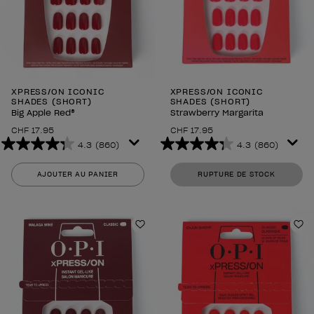
XPRESS/ON ICONIC
XPRESS/ON ICONIC
SHADES (SHORT)
SHADES (SHORT)
Big Apple Red®
Strawberry Margarita
CHF 17.95
CHF 17.95
4.3
(860)
4.3
(860)
4.3
4.3
sur
sur
AJOUTER AU PANIER
RUPTURE DE STOCK
5
5
étoiles.
étoiles.
860
860
avis
avis
Ajouter à la liste de souhaits
Aj