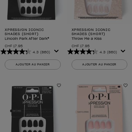
XPRESS/ON ICONIC
XPRESS/ON ICONIC
SHADES (SHORT)
SHADES (SHORT)
Lincoln Park After Dark®
Throw Me a Kiss
CHF 17.95
CHF 17.95
4.3
(860)
4.3
(860)
4.3
4.3
sur
sur
AJOUTER AU PANIER
AJOUTER AU PANIER
5
5
étoiles.
étoiles.
860
860
avis
avis
Ajouter à la liste de souhaits
Aj