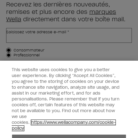
Recevez les dernières nouveautés,
remises et plus encore des
marques
Wella
directement dans votre boîte mail.
Saisissez votre adresse e-mail *
Type de client
Consommateur
Professionnel
M'INSCRIRE
This website uses cookies to give you a better
user experience. By clicking “Accept All Cookies”,
Informations clients
you agree to the storing of cookies on your device
to enhance site navigation, analyze site usage, and
OPI & vous
assist in our marketing effort, and for ads
personalisations. Please remember that if you turn
cookies off, certain features of this website may
not be available to you. Find out more about how
we use
cookies.
https://www.wellacompany.com/cookie-
instagram
facebook
policy