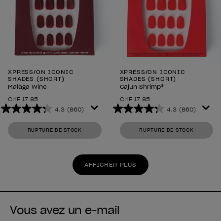
XPRESS/ON ICONIC
XPRESS/ON ICONIC
SHADES (SHORT)
SHADES (SHORT)
Malaga Wine
Cajun Shrimp®
CHF 17.95
CHF 17.95
4.3
(860)
4.3
(860)
4.3
4.3
sur
sur
RUPTURE DE STOCK
RUPTURE DE STOCK
5
5
étoiles.
étoiles.
860
860
AFFICHER PLUS
avis
avis
Vous avez un e-mail