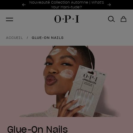
Offres promotionnelles
Nouveauté Collection Automne | What's
Item 1 of 2
Your Mani-tude?
ACCUEIL
GLUE-ON NAILS
Glue-On Nails