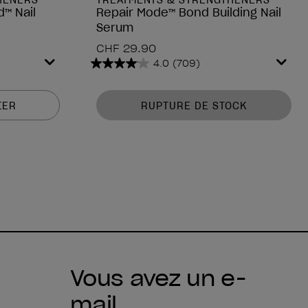
HENERS
TREATMENTS & STRENGTHENERS
d™ Nail
Repair Mode™ Bond Building Nail
Serum
CHF 29.90
4.0
(709)
4.0
sur
5
IER
RUPTURE DE STOCK
étoiles.
709
avis
Vous avez un e-
mail