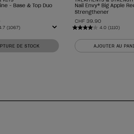
& KITS
TREATMENTS & STRENGT
hine - Base & Top Duo
Nail Envy® Big Apple Re
Strengthener
0
CHF 39.90
4.7
(1067)
4.0
(1110)
4.0
sur
5
PTURE DE STOCK
AJOUTER AU PAN
étoiles.
1110
avis