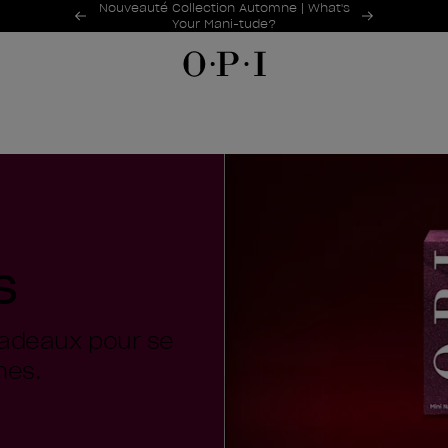
Offres promotionnelles
Nouveauté Collection Automne | What's
Item 1 of 2
Your Mani-tude?
s
 cadeaux pour se
hes.