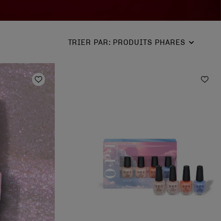
TRIER PAR
:
PRODUITS PHARES
Ajouter à la liste de souhaits
Ajou