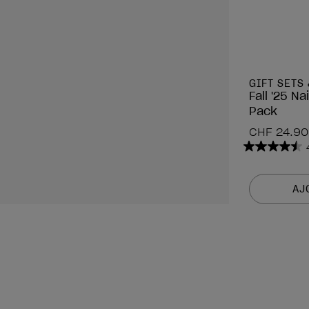
GIFT SETS 
Fall '25 N
Pack
CHF 24.90
4.5
sur
5
AJ
étoiles.
2636
avis