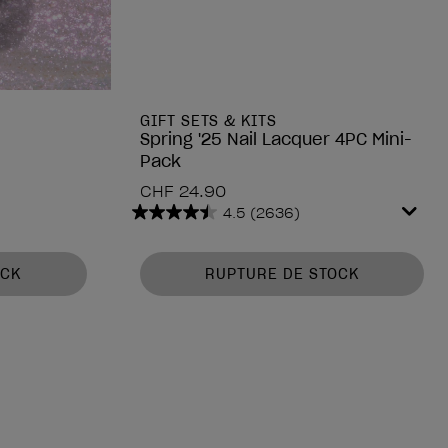
GIFT SETS & KITS
Spring '25 Nail Lacquer 4PC Mini-
Pack
CHF 24.90
4.5
(2636)
4.5
sur
5
OCK
RUPTURE DE STOCK
étoiles.
2636
avis