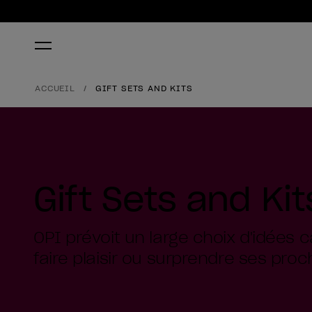
ACCUEIL
GIFT SETS AND KITS
Gift Sets and Kit
OPI prévoit un large choix d'idées
faire plaisir ou surprendre ses proc