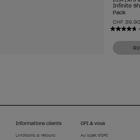
DISPLAYS 
Infinite S
Pack
CHF 39.9
4.7
sur
5
RU
étoiles.
1067
avis
Informations clients
OPI & vous
Livraisons & retours
Au sujet d'OPI