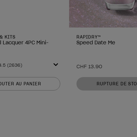
& KITS
RAPIDRY™
ail Lacquer 4PC Mini-
Speed Date Me
4.5
(2636)
CHF 13.90
OUTER AU PANIER
RUPTURE DE ST