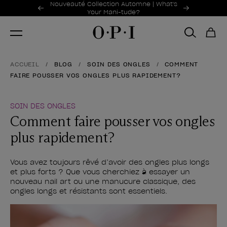
Offres promotionnelles
Nouveauté Collection Automne | What's
Item 1 of 2
Your Mani-tude?
ACCUEIL
BLOG
SOIN DES ONGLES
COMMENT
FAIRE POUSSER VOS ONGLES PLUS RAPIDEMENT?
SOIN DES ONGLES
Comment faire pousser vos ongles
plus rapidement?
Vous avez toujours rêvé d’avoir des ongles plus longs
et plus forts ? Que vous cherchiez à essayer un
nouveau nail art ou une manucure classique, des
ongles longs et résistants sont essentiels.