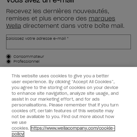
Vous avez un e-mail
Recevez les dernières nouveautés,
remises et plus encore des
marques
Wella
directement dans votre boîte mail.
Saisissez votre adresse e-mail *
Type de client
Consommateur
Professionnel
M'INSCRIRE
This website uses cookies to give you a better
user experience. By clicking “Accept All Cookies”,
Informations clients
you agree to the storing of cookies on your device
to enhance site navigation, analyze site usage, and
OPI & vous
assist in our marketing effort, and for ads
personalisations. Please remember that if you turn
cookies off, certain features of this website may
not be available to you. Find out more about how
we use
cookies.
https://www.wellacompany.com/cookie-
instagram
facebook
policy