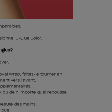
omparables.
ionnel OPI GelColor.
ngles?
over.
oval Wrap, faites-le tourner en
ment vers l’avant.
supplémentaires.
ck ou de n’importe quel repousse
 beauté des mains.
rique.