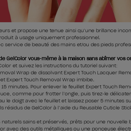
leurs et propose une tenue ainsi qu’une brillance inc
roduit à usage uniquement professionnel.
c service de beauté des mains et/ou des pieds profess
 de GelColor vous-même à la maison sans abîmer vos o
lor et suivez les instructions du tutoriel suivant:
Removal Wrap de dissolvant Expert Touch Lacquer Rem
llet Expert Touch Removal Wrap imbibe.
e 15 minutes. Pour enlever le feuillet Expert Touch Rem
e, comme pour frotter l’ongle, puis tirez-le délicate
 le doigt avec le feuillet et laissez poser 5 minutes 
résidus de GelColor à l’aide du Reusable Cuticle Sti
s naturels sains et préservés, prêts pour une nouvelle
lor avec des outils métalliques ou une ponceuse élect