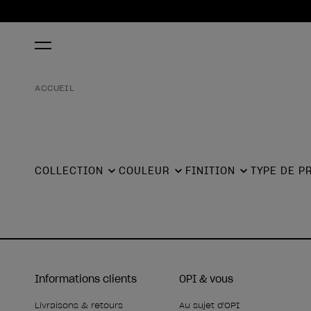
ACCUEIL
COLLECTION
COULEUR
FINITION
TYPE DE P
Informations clients
OPI & vous
Livraisons & retours
Au sujet d'OPI