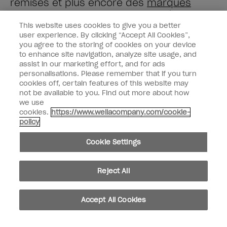
remises et plus encore des
marques
Wella
directement dans votre boîte mail.
This website uses cookies to give you a better
user experience. By clicking “Accept All Cookies”,
Saisissez votre adresse e-mail *
you agree to the storing of cookies on your device
to enhance site navigation, analyze site usage, and
assist in our marketing effort, and for ads
Type de client
Consommateur
personalisations. Please remember that if you turn
Professionnel
cookies off, certain features of this website may
not be available to you. Find out more about how
M'INSCRIRE
we use
cookies.
https://www.wellacompany.com/cookie-
Informations clients
policy
OPI & vous
Cookie Settings
Reject All
instagram
facebook
Accept All Cookies
Paramètres des cookies
Copyright 2026, Wella Operations US LLC. Tous droits réservés.