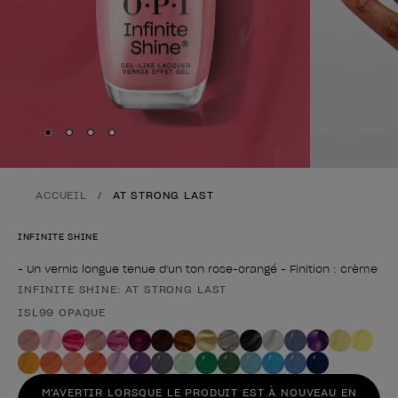
Skip to slide
Skip to slide
Skip to slide
Skip to slide
1
2
3
4
ACCUEIL
AT STRONG LAST
INFINITE SHINE
- Un vernis longue tenue d'un ton rose-orangé - Finition : crème
INFINITE SHINE: AT STRONG LAST
Forme du produit
ISL99 OPAQUE
M'AVERTIR LORSQUE LE PRODUIT EST À NOUVEAU EN