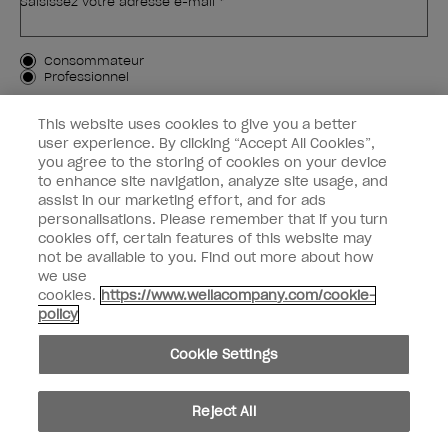
Saisissez votre adresse e-mail *
Type de client
Consommateur
Professionnel
M'INSCRIRE
This website uses cookies to give you a better
user experience. By clicking “Accept All Cookies”,
Informations clients
you agree to the storing of cookies on your device
to enhance site navigation, analyze site usage, and
OPI & vous
assist in our marketing effort, and for ads
personalisations. Please remember that if you turn
cookies off, certain features of this website may
not be available to you. Find out more about how
we use
cookies.
https://www.wellacompany.com/cookie-
instagram
facebook
policy
Paramètres des cookies
Cookie Settings
Copyright 2026, Wella Operations US LLC. Tous droits réservés.
Reject All