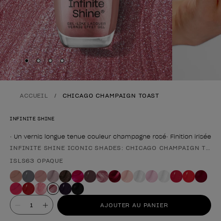
Skip to slide
Skip to slide
Skip to slide
Skip to slide
1
2
3
4
ACCUEIL
CHICAGO CHAMPAIGN TOAST
INFINITE SHINE
• Un vernis longue tenue couleur champagne rosé• Finition irisée
INFINITE SHINE ICONIC SHADES: CHICAGO CHAMPAIGN TOAS
Forme du produit
ISLS63 OPAQUE
Valeur
AJOUTER AU PANIER