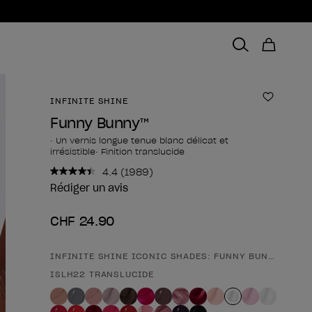
INFINITE SHINE
Ajouter 
Funny Bunny™
• Un vernis longue tenue blanc délicat et
irrésistible• Finition translucide
4.4
(1989)
Lire
1989
Rédiger un avis
avis.
Lien
CHF 24.90
sur
la
même
page.
INFINITE SHINE ICONIC SHADES: FUNNY BUNNY™
Forme du produit
ISLH22 TRANSLUCIDE