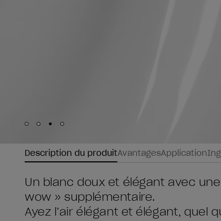
Skip to slide
Skip to slide
Skip to slide
Skip to slide
1
2
3
4
Description du produit
Avantages
Application
Ing
Un blanc doux et élégant avec une f
wow » supplémentaire.
Ayez l’air élégant et élégant, quel q