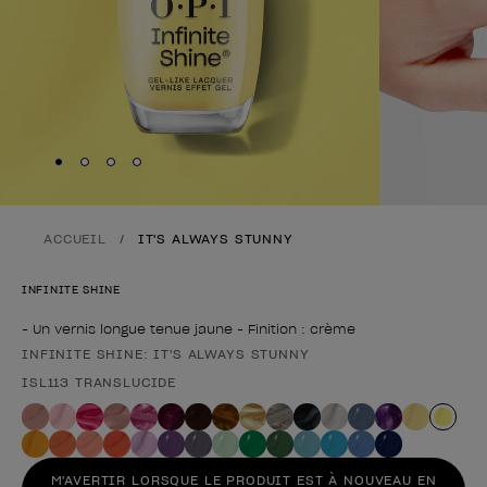
Skip to slide
Skip to slide
Skip to slide
Skip to slide
1
2
3
4
ACCUEIL
IT'S ALWAYS STUNNY
INFINITE SHINE
- Un vernis longue tenue jaune - Finition : crème
INFINITE SHINE: IT'S ALWAYS STUNNY
Forme du produit
ISL113 TRANSLUCIDE
M'AVERTIR LORSQUE LE PRODUIT EST À NOUVEAU EN