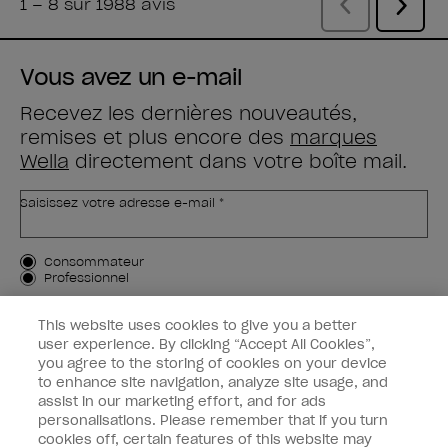
Vous avez un e-mail
Recevez les dernières nouveautés,
remises et plus encore des
marques
Wella
directement dans votre boîte mail.
Saisissez votre adresse e-mail *
Type de client
Consommateur
Professionnel
M'INSCRIRE
This website uses cookies to give you a better
user experience. By clicking “Accept All Cookies”,
Informations clients
you agree to the storing of cookies on your device
to enhance site navigation, analyze site usage, and
OPI & vous
assist in our marketing effort, and for ads
personalisations. Please remember that if you turn
cookies off, certain features of this website may