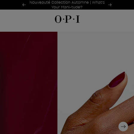
Offres promotionnelles
Nouveauté Collection Automne | What's
Item 1 of 2
Your Mani-tude?
Next