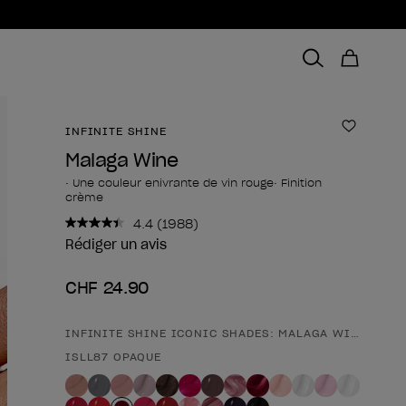
INFINITE SHINE
Ajouter 
Malaga Wine
• Une couleur enivrante de vin rouge• Finition
crème
4.4
(1988)
Lire
1988
Rédiger un avis
avis.
Lien
CHF 24.90
sur
la
même
page.
INFINITE SHINE ICONIC SHADES: MALAGA WINE
Forme du produit
ISLL87 OPAQUE