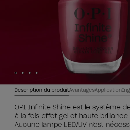
Skip to slide
Skip to slide
Skip to slide
Skip to slide
1
2
3
4
Description du produit
Avantages
Application
Ing
OPI Infinite Shine est le système d
à la fois effet gel et haute brillan
Aucune lampe LED/UV n'est nécessaire