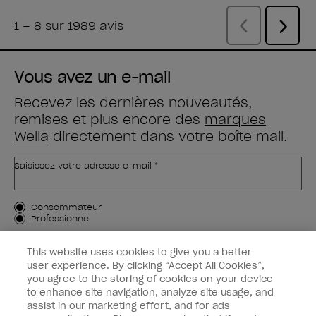
Vous avez un e-mail
Recevez les dernières nouveautés,
remises et plus encore des
marques
Wella
directement dans votre boîte mail.
Saisissez votre adresse e-mail *
Type de client
Consommateur
Professionnel
M'INSCRIRE
This website uses cookies to give you a better
user experience. By clicking “Accept All Cookies”,
Informations clients
you agree to the storing of cookies on your device
to enhance site navigation, analyze site usage, and
OPI & vous
assist in our marketing effort, and for ads