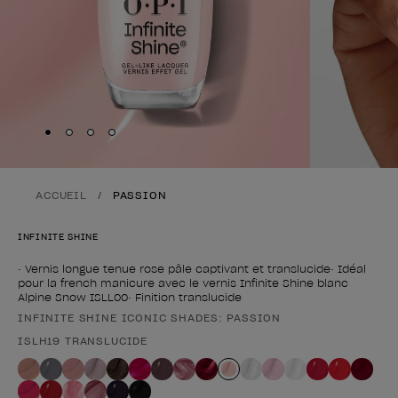
Skip to slide
Skip to slide
Skip to slide
Skip to slide
1
2
3
4
ACCUEIL
PASSION
INFINITE SHINE
• Vernis longue tenue rose pâle captivant et translucide• Idéal
pour la french manicure avec le vernis Infinite Shine blanc
Alpine Snow ISLL00• Finition translucide
INFINITE SHINE ICONIC SHADES: PASSION
Forme du produit
ISLH19 TRANSLUCIDE