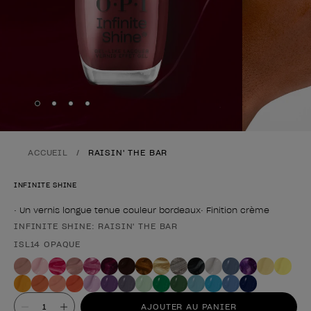
Skip to slide
Skip to slide
Skip to slide
Skip to slide
1
2
3
4
ACCUEIL
RAISIN' THE BAR
INFINITE SHINE
• Un vernis longue tenue couleur bordeaux• Finition crème
INFINITE SHINE: RAISIN' THE BAR
Forme du produit
ISL14 OPAQUE
Valeur
AJOUTER AU PANIER