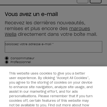
Vous avez un e-mail
Recevez les dernières nouveautés,
remises et plus encore des
marques
Wella
directement dans votre boîte mail.
Saisissez votre adresse e-mail *
Type de client
Consommateur
Professionnel
M'INSCRIRE
This website uses cookies to give you a better
user experience. By clicking “Accept All Cookies”,
Informations clients
you agree to the storing of cookies on your device
to enhance site navigation, analyze site usage, and
OPI & vous
assist in our marketing effort, and for ads
personalisations. Please remember that if you turn
cookies off, certain features of this website may
not be available to you. Find out more about how