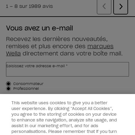
Vous avez un e-mail
Recevez les dernières nouveautés,
remises et plus encore des
marques
Wella
directement dans votre boîte mail.
Saisissez votre adresse e-mail *
Type de client
Consommateur
Professionnel
M'INSCRIRE
This website uses cookies to give you a better
user experience. By clicking “Accept All Cookies”,
Informations clients
you agree to the storing of cookies on your device
to enhance site navigation, analyze site usage, and
OPI & vous
assist in our marketing effort, and for ads
personalisations. Please remember that if you turn