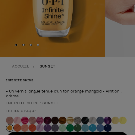
Skip to slide
Skip to slide
Skip to slide
Skip to slide
1
2
3
4
ACCUEIL
SUNSET
INFINITE SHINE
- Un vernis longue tenue d'un ton orange marigold - Finition :
crème
INFINITE SHINE: SUNSET
Forme du produit
ISL114 OPAQUE