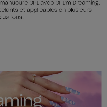
e manucure OPI avec OPI'm Dreaming,
celants et applicables en plusieurs
lus fous.