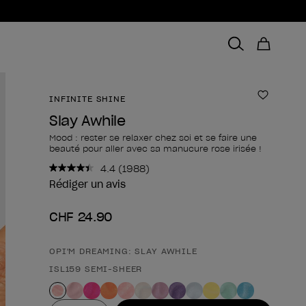
INFINITE SHINE
Ajouter 
Slay Awhile
Mood : rester se relaxer chez soi et se faire une
beauté pour aller avec sa manucure rose irisée !
4.4
(1988)
Lire
1988
Rédiger un avis
avis.
Lien
CHF 24.90
sur
la
même
page.
OPI'M DREAMING: SLAY AWHILE
Forme du produit
ISL159 SEMI-SHEER