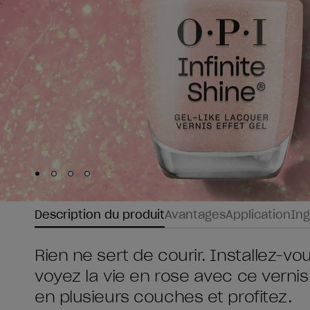
Skip to slide
Skip to slide
Skip to slide
Skip to slide
1
2
3
4
Description du produit
Avantages
Application
Ing
Rien ne sert de courir. Installez-
voyez la vie en rose avec ce vernis 
en plusieurs couches et profitez.