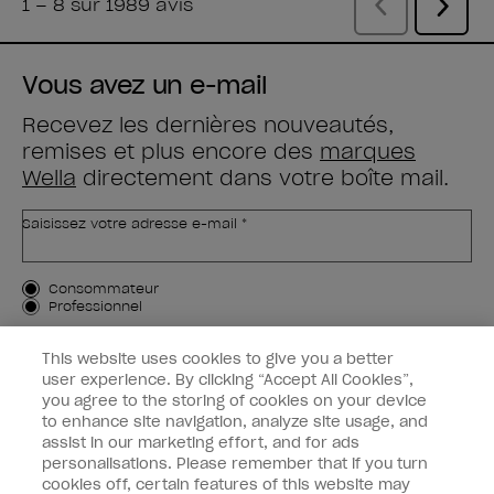
Vous avez un e-mail
Recevez les dernières nouveautés,
remises et plus encore des
marques
Wella
directement dans votre boîte mail.
Saisissez votre adresse e-mail *
Type de client
Consommateur
Professionnel
M'INSCRIRE
This website uses cookies to give you a better
user experience. By clicking “Accept All Cookies”,
Informations clients
you agree to the storing of cookies on your device
to enhance site navigation, analyze site usage, and
OPI & vous
assist in our marketing effort, and for ads
personalisations. Please remember that if you turn
cookies off, certain features of this website may