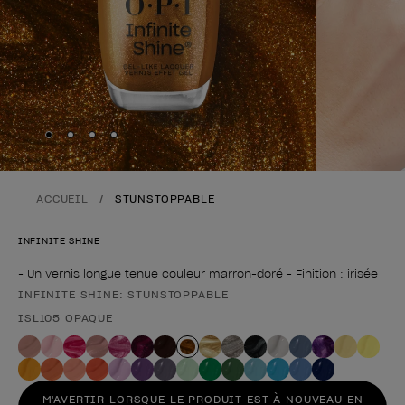
Skip to slide
Skip to slide
Skip to slide
Skip to slide
1
2
3
4
ACCUEIL
STUNSTOPPABLE
INFINITE SHINE
- Un vernis longue tenue couleur marron-doré - Finition : irisée
INFINITE SHINE: STUNSTOPPABLE
Forme du produit
ISL105 OPAQUE
M'AVERTIR LORSQUE LE PRODUIT EST À NOUVEAU EN