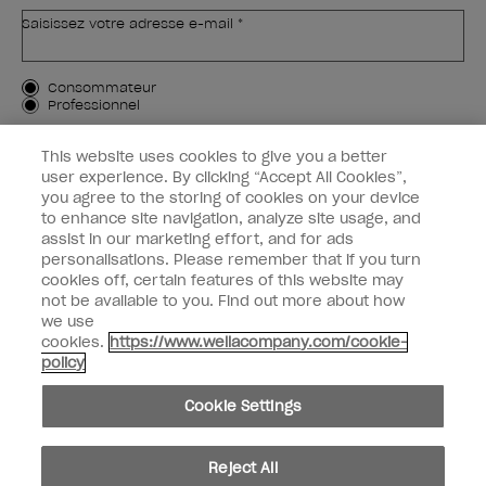
Saisissez votre adresse e-mail *
Type de client
Consommateur
Professionnel
M'INSCRIRE
This website uses cookies to give you a better
user experience. By clicking “Accept All Cookies”,
Informations clients
you agree to the storing of cookies on your device
to enhance site navigation, analyze site usage, and
OPI & vous
assist in our marketing effort, and for ads
personalisations. Please remember that if you turn
cookies off, certain features of this website may
not be available to you. Find out more about how
we use
cookies.
https://www.wellacompany.com/cookie-
instagram
facebook
policy
Paramètres des cookies
Cookie Settings
Copyright 2026, Wella Operations US LLC. Tous droits réservés.
Reject All