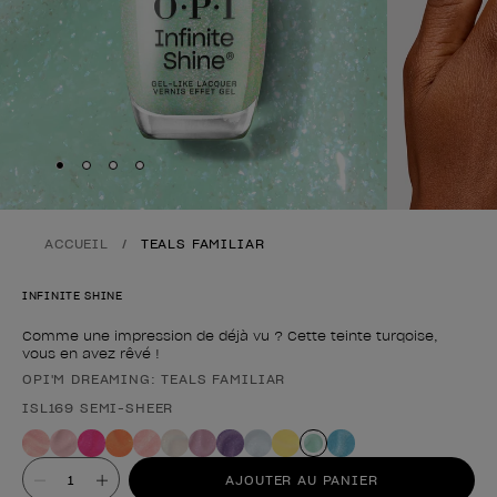
Skip to slide
Skip to slide
Skip to slide
Skip to slide
1
2
3
4
ACCUEIL
TEALS FAMILIAR
INFINITE SHINE
Comme une impression de déjà vu ? Cette teinte turqoise,
vous en avez rêvé !
OPI'M DREAMING: TEALS FAMILIAR
Forme du produit
ISL169 SEMI-SHEER
Valeur
AJOUTER AU PANIER