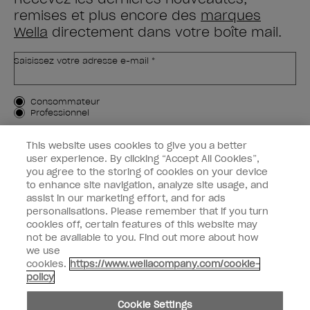
remises et plus encore des
marques
Wella
directement dans votre boîte mail.
Saisissez votre adresse e-mail *
Type de client
Consommateur
Professionnel
M'INSCRIRE
This website uses cookies to give you a better
user experience. By clicking “Accept All Cookies”,
Informations clients
you agree to the storing of cookies on your device
to enhance site navigation, analyze site usage, and
OPI & vous
assist in our marketing effort, and for ads
personalisations. Please remember that if you turn
cookies off, certain features of this website may
not be available to you. Find out more about how
we use
cookies.
https://www.wellacompany.com/cookie-
instagram
facebook
policy
Paramètres des cookies
Cookie Settings