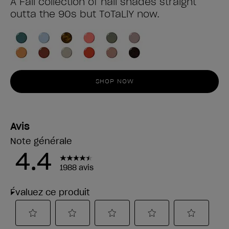
A Fall collection of nail shades straight
outta the 90s but ToTaLlY now.
SHOP NOW