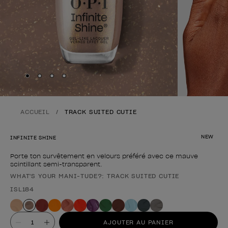
Skip to slide
Skip to slide
Skip to slide
Skip to slide
1
2
3
4
ACCUEIL
TRACK SUITED CUTIE
NEW
INFINITE SHINE
Porte ton survêtement en velours préféré avec ce mauve
scintillant semi-transparent.
WHAT'S YOUR MANI-TUDE?: TRACK SUITED CUTIE
Forme du produit
ISL184
Valeur
AJOUTER AU PANIER