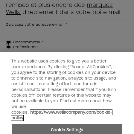
remises et plus encore des
marques
Wella
directement dans votre boîte mail.
Saisissez votre adresse e-mail *
Type de client
Consommateur
Professionnel
M'INSCRIRE
This website uses cookies to give you a better
user experience. By clicking “Accept All Cookies”,
Informations clients
you agree to the storing of cookies on your device
to enhance site navigation, analyze site usage, and
OPI & vous
assist in our marketing effort, and for ads
personalisations. Please remember that if you turn
cookies off, certain features of this website may
not be available to you. Find out more about how
we use
cookies.
https://www.wellacompany.com/cookie-
instagram
facebook
policy
Paramètres des cookies
Cookie Settings