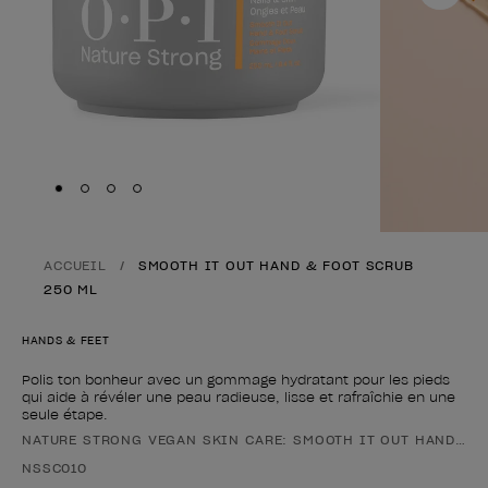
Skip to slide
Skip to slide
Skip to slide
Skip to slide
1
2
3
4
ACCUEIL
SMOOTH IT OUT HAND & FOOT SCRUB
250 ML
HANDS & FEET
Polis ton bonheur avec un gommage hydratant pour les pieds
qui aide à révéler une peau radieuse, lisse et rafraîchie en une
seule étape.
NATURE STRONG VEGAN SKIN CARE: SMOOTH IT OUT HAND & F
Forme du produit
NSSC010