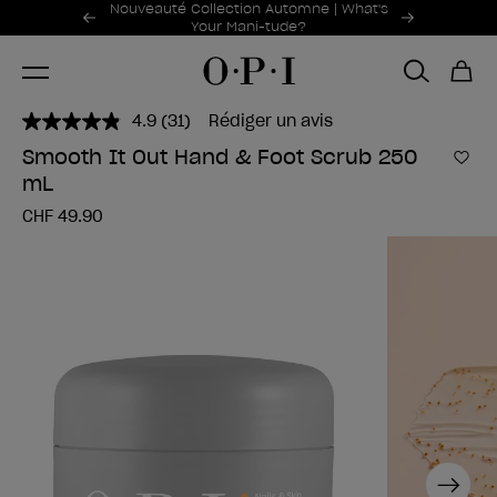
Offres promotionnelles
Nouveauté Collection Automne | What's
Item 1 of 2
Your Mani-tude?
4.9
(31)
Rédiger un avis
Lire
31
Smooth It Out Hand & Foot Scrub 250
avis.
Ajou
mL
Lien
sur
CHF 49.90
la
même
page.
Next