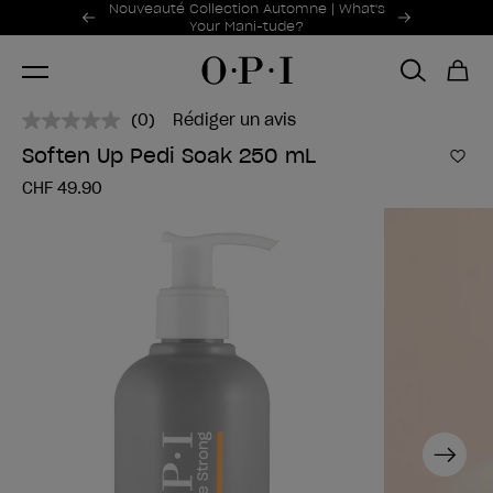
Offres promotionnelles
Nouveauté Collection Automne | What's
Item 1 of 2
Your Mani-tude?
(0)
Rédiger un avis
Aucune
valeur
Soften Up Pedi Soak 250 mL
de
Ajou
notation.
CHF 49.90
Lien
sur
la
même
page.
Next