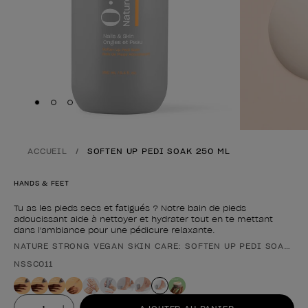
Skip to slide
Skip to slide
Skip to slide
1
2
3
ACCUEIL
SOFTEN UP PEDI SOAK 250 ML
HANDS & FEET
Tu as les pieds secs et fatigués ? Notre bain de pieds
adoucissant aide à nettoyer et hydrater tout en te mettant
dans l'ambiance pour une pédicure relaxante.
NATURE STRONG VEGAN SKIN CARE: SOFTEN UP PEDI SOAK 25
Forme du produit
NSSC011
Valeur