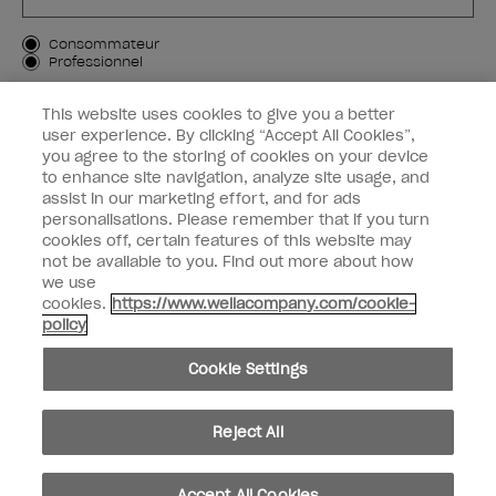
Type de client
Consommateur
Professionnel
M'INSCRIRE
This website uses cookies to give you a better
user experience. By clicking “Accept All Cookies”,
Informations clients
you agree to the storing of cookies on your device
to enhance site navigation, analyze site usage, and
OPI & vous
assist in our marketing effort, and for ads
personalisations. Please remember that if you turn
cookies off, certain features of this website may
not be available to you. Find out more about how
we use
cookies.
https://www.wellacompany.com/cookie-
instagram
facebook
policy
Paramètres des cookies
Cookie Settings
Copyright 2026, Wella Operations US LLC. Tous droits réservés.
Reject All
Accept All Cookies