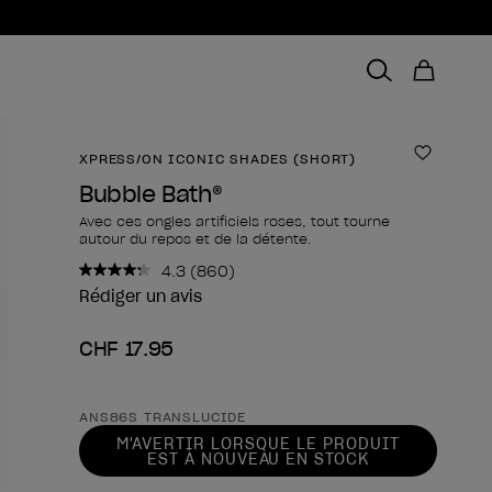
XPRESS/ON ICONIC SHADES (SHORT)
Ajouter 
Bubble Bath®
Avec ces ongles artificiels roses, tout tourne
autour du repos et de la détente.
4.3
(860)
Lire
860
Rédiger un avis
avis.
Lien
CHF 17.95
sur
la
même
page.
Forme du produit
ANS86S TRANSLUCIDE
M'AVERTIR LORSQUE LE PRODUIT
EST À NOUVEAU EN STOCK