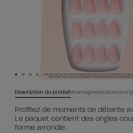
Skip to slide
Skip to slide
Skip to slide
Skip to slide
1
2
3
4
Description du produit
Avantages
Application
Ing
Profitez de moments de détente ave
Le paquet contient des ongles cou
forme arrondie.