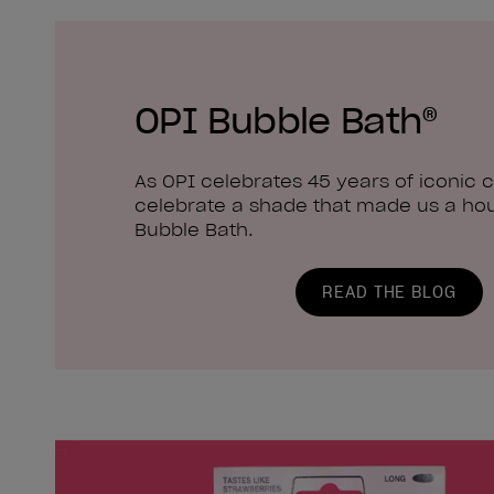
OPI Bubble Bath®
As OPI celebrates 45 years of iconic c
celebrate a shade that made us a ho
Bubble Bath.
READ THE BLOG