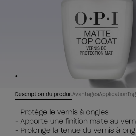
Skip to slide
1
Description du produit
Avantages
Application
Ing
- Protège le vernis à ongles
- Apporte une finition mate au vern
- Prolonge la tenue du vernis à ong