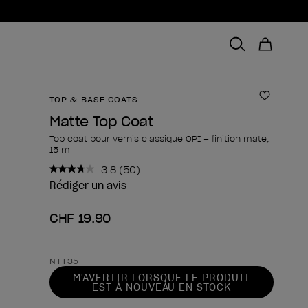
TOP & BASE COATS
Ajouter 
Matte Top Coat
Top coat pour vernis classique OPI – finition mate,
15 ml
3.8
(50)
Lire
50
Rédiger un avis
avis.
Lien
CHF 19.90
sur
la
même
page.
Forme du produit
NTT35
M'AVERTIR LORSQUE LE PRODUIT
EST À NOUVEAU EN STOCK