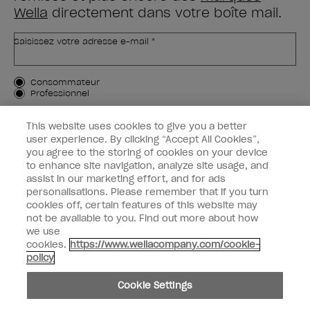
Wella
directement dans votre boîte mail.
Saisissez votre adresse e-mail *
Type de client
Consommateur
Professionnel
M'INSCRIRE
This website uses cookies to give you a better
user experience. By clicking “Accept All Cookies”,
Informations clients
you agree to the storing of cookies on your device
to enhance site navigation, analyze site usage, and
OPI & vous
assist in our marketing effort, and for ads
personalisations. Please remember that if you turn
cookies off, certain features of this website may
not be available to you. Find out more about how
we use
cookies.
https://www.wellacompany.com/cookie-
instagram
facebook
policy
Paramètres des cookies
Cookie Settings
Copyright 2026, Wella Operations US LLC. Tous droits réservés.