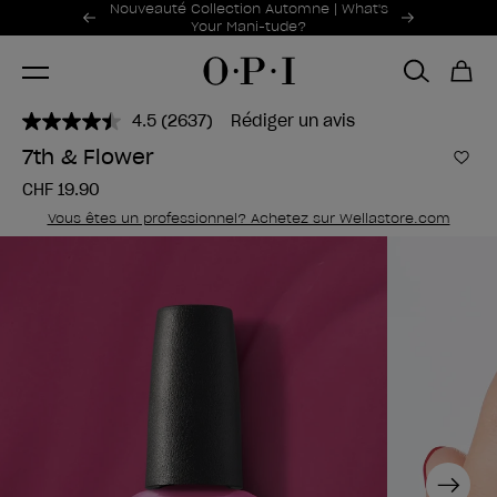
Offres promotionnelles
Nouveauté Collection Automne | What's
Item 1 of 2
Your Mani-tude?
4.5
(2637)
Rédiger un avis
Lire
2637
7th & Flower
avis.
Ajou
Lien
CHF 19.90
sur
la
Vous êtes un professionnel? Achetez sur Wellastore.com
même
page.
Next