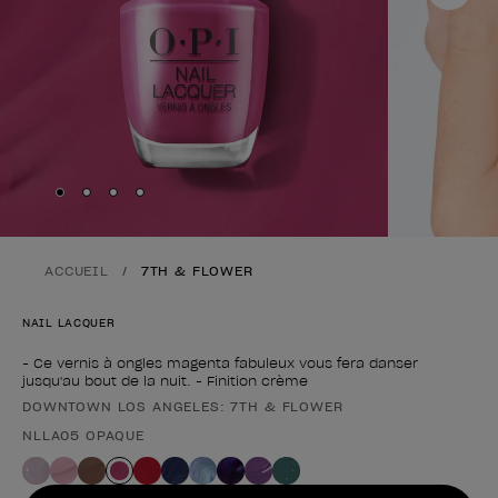
Skip to slide
Skip to slide
Skip to slide
Skip to slide
1
2
3
4
ACCUEIL
7TH & FLOWER
NAIL LACQUER
- Ce vernis à ongles magenta fabuleux vous fera danser
jusqu'au bout de la nuit. - Finition crème
DOWNTOWN LOS ANGELES: 7TH & FLOWER
Forme du produit
NLLA05 OPAQUE