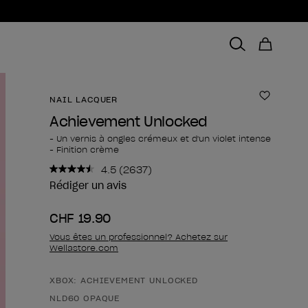
NAIL LACQUER
Ajouter 
Achievement Unlocked
- Un vernis à ongles crémeux et d'un violet intense
- Finition crème
4.5
(2637)
Lire
2637
Rédiger un avis
avis.
Lien
CHF 19.90
sur
la
Vous êtes un professionnel? Achetez sur
même
Wellastore.com
page.
XBOX: ACHIEVEMENT UNLOCKED
Forme du produit
NLD60 OPAQUE