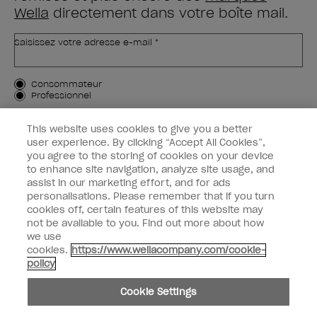
Wella
directement dans votre boîte mail.
Saisissez votre adresse e-mail *
Type de client
Consommateur
Professionnel
M'INSCRIRE
This website uses cookies to give you a better
user experience. By clicking “Accept All Cookies”,
Informations clients
you agree to the storing of cookies on your device
to enhance site navigation, analyze site usage, and
OPI & vous
assist in our marketing effort, and for ads
personalisations. Please remember that if you turn
cookies off, certain features of this website may
not be available to you. Find out more about how
we use
cookies.
https://www.wellacompany.com/cookie-
instagram
facebook
policy
Paramètres des cookies
Cookie Settings
Copyright 2026, Wella Operations US LLC. Tous droits réservés.