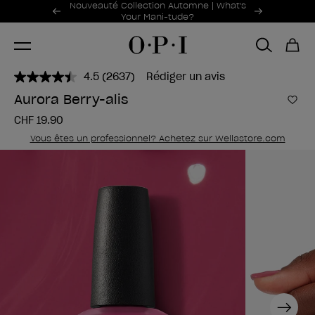
Offres promotionnelles
Nouveauté Collection Automne | What's
Item 1 of 2
Your Mani-tude?
4.5
(2637)
Rédiger un avis
Lire
2637
Aurora Berry-alis
avis.
Ajou
Lien
CHF 19.90
sur
la
Vous êtes un professionnel? Achetez sur Wellastore.com
même
page.
Next