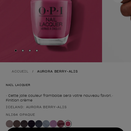
Skip to slide
Skip to slide
Skip to slide
Skip to slide
1
2
3
4
ACCUEIL
AURORA BERRY-ALIS
NAIL LACQUER
• Cette jolie couleur framboise sera votre nouveau favori.•
Finition crème
ICELAND: AURORA BERRY-ALIS
Forme du produit
NLI64 OPAQUE