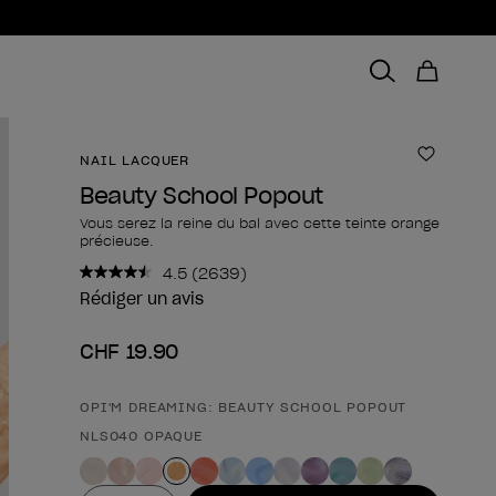
NAIL LACQUER
Ajouter 
Beauty School Popout
Vous serez la reine du bal avec cette teinte orange
précieuse.
4.5
(2639)
Lire
2639
Rédiger un avis
avis.
Lien
CHF 19.90
sur
la
même
page.
OPI'M DREAMING: BEAUTY SCHOOL POPOUT
Forme du produit
NLS040 OPAQUE