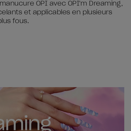
e manucure OPI avec OPI'm Dreaming,
celants et applicables en plusieurs
lus fous.