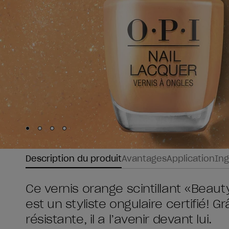
Skip to slide
Skip to slide
Skip to slide
Skip to slide
1
2
3
4
Description du produit
Avantages
Application
Ing
Ce vernis orange scintillant «Beau
est un styliste ongulaire certifié! 
résistante, il a l’avenir devant lui.