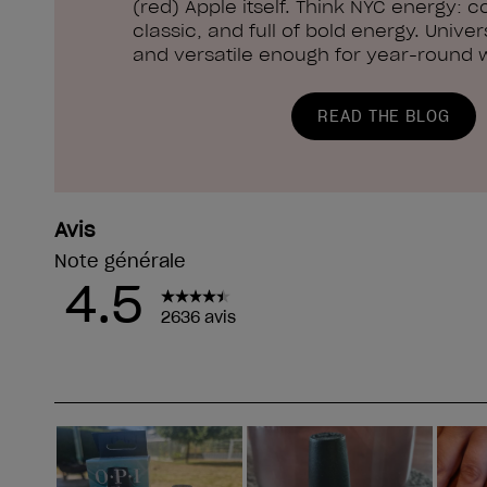
(red) Apple itself. Think NYC energy: c
classic, and full of bold energy. Univers
and versatile enough for year-round 
READ THE BLOG