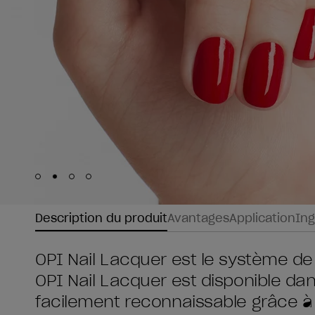
Skip to slide
Skip to slide
Skip to slide
Skip to slide
1
2
3
4
Description du produit
Avantages
Application
Ing
OPI Nail Lacquer est le système de
OPI Nail Lacquer est disponible da
facilement reconnaissable grâce à