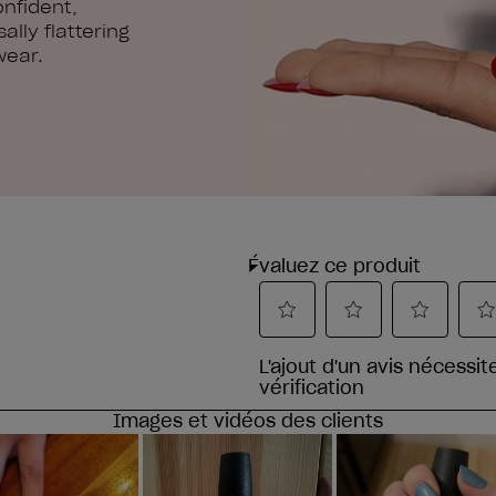
onfident,
ally flattering
wear.