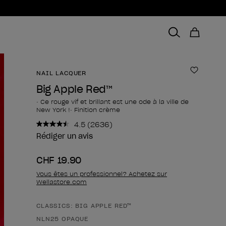
NAIL LACQUER
Ajouter 
Big Apple Red™
• Ce rouge vif et brillant est une ode à la ville de
New York !• Finition crème
4.5
(2636)
Lire
2636
Rédiger un avis
avis.
Lien
CHF 19.90
sur
la
Vous êtes un professionnel? Achetez sur
même
Wellastore.com
page.
CLASSICS: BIG APPLE RED™
Forme du produit
NLN25 OPAQUE