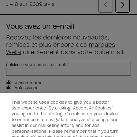
Vous avez un e-mail
Recevez les dernières nouveautés,
remises et plus encore des
marques
Wella
directement dans votre boîte mail.
Saisissez votre adresse e-mail *
Type de client
Consommateur
Professionnel
M'INSCRIRE
This website uses cookies to give you a better
user experience. By clicking “Accept All Cookies”,
Informations clients
you agree to the storing of cookies on your device
to enhance site navigation, analyze site usage, and
OPI & vous
assist in our marketing effort, and for ads
personalisations. Please remember that if you turn