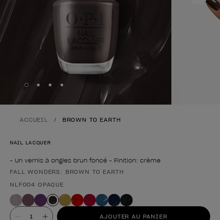
Skip to slide
Skip to slide
Skip to slide
Skip to slide
1
2
3
4
ACCUEIL
BROWN TO EARTH
NAIL LACQUER
- Un vernis à ongles brun foncé - Finition: crème
FALL WONDERS: BROWN TO EARTH
Forme du produit
NLF004 OPAQUE
Valeur
AJOUTER AU PANIER