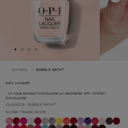
Skip to slide
Skip to slide
Skip to slide
Skip to slide
1
2
3
4
ACCUEIL
BUBBLE BATH™
NAIL LACQUER
• Un rose bonbon translucide un bestseller OPI• Finition
translucide
CLASSICS: BUBBLE BATH™
Forme du produit
NLS86 TRANSLUCIDE