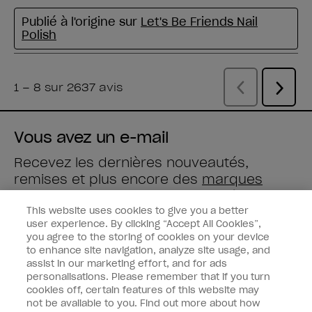
Vous avez un e-mail
Recevez les dernières nouveautés,
remises et plus encore des
marques
Wella
directement dans votre boîte mail.
This website uses cookies to give you a better
user experience. By clicking “Accept All Cookies”,
Saisissez votre adresse e-mail *
you agree to the storing of cookies on your device
to enhance site navigation, analyze site usage, and
assist in our marketing effort, and for ads
Type de client
Consommateur
personalisations. Please remember that if you turn
Professionnel
cookies off, certain features of this website may
not be available to you. Find out more about how
M'INSCRIRE