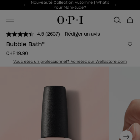
Offres promotionnelles
Nouveauté Collection Automne | What's
Item 1 of 2
Your Mani-tude?
4.5
(2637)
Rédiger un avis
Lire
2637
Bubble Bath™
avis.
Ajou
Lien
CHF 19.90
sur
la
Vous êtes un professionnel? Achetez sur Wellastore.com
même
page.
Next