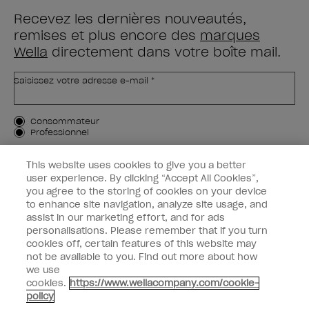
Recevez les dernières nouveautés,
remises et plus encore des
marques
Wella
directement dans votre boîte mail.
Saisissez votre adresse e-mail *
Type de client
Consommateur
Professionnel
M'INSCRIRE
This website uses cookies to give you a better
user experience. By clicking “Accept All Cookies”,
Informations clients
you agree to the storing of cookies on your device
to enhance site navigation, analyze site usage, and
OPI & vous
assist in our marketing effort, and for ads
personalisations. Please remember that if you turn
cookies off, certain features of this website may
not be available to you. Find out more about how
we use
cookies.
https://www.wellacompany.com/cookie-
instagram
facebook
policy