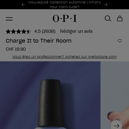
Offres promotionnelles
Nouveauté Collection Automne | What's
Item 1 of 2
Your Mani-tude?
4.5
(2638)
Rédiger un avis
Lire
2638
Charge It to Their Room
avis.
Ajou
Lien
CHF 19.90
sur
la
Vous êtes un professionnel? Achetez sur Wellastore.com
même
page.
Next