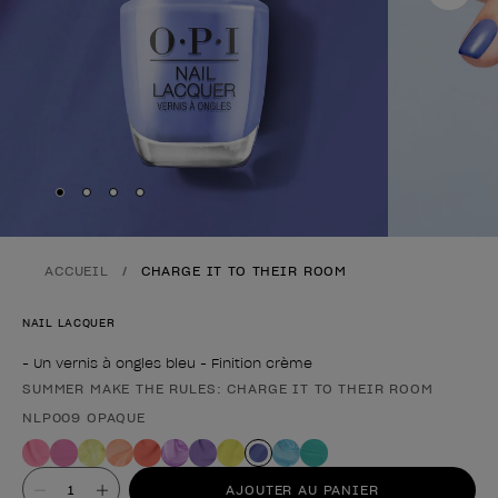
Skip to slide
Skip to slide
Skip to slide
Skip to slide
1
2
3
4
ACCUEIL
CHARGE IT TO THEIR ROOM
NAIL LACQUER
- Un vernis à ongles bleu - Finition crème
SUMMER MAKE THE RULES: CHARGE IT TO THEIR ROOM
Forme du produit
NLP009 OPAQUE
Valeur
AJOUTER AU PANIER