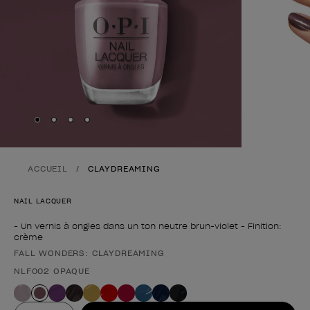
Skip to slide
Skip to slide
Skip to slide
Skip to slide
1
2
3
4
ACCUEIL
CLAYDREAMING
NAIL LACQUER
- Un vernis à ongles dans un ton neutre brun-violet - Finition:
crème
FALL WONDERS: CLAYDREAMING
Forme du produit
NLF002 OPAQUE
Valeur