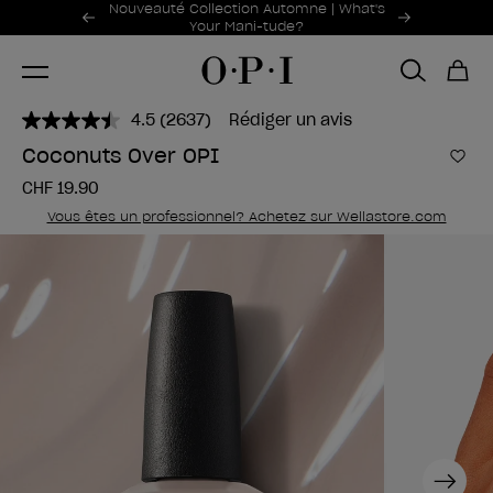
Offres promotionnelles
Nouveauté Collection Automne | What's
Item 1 of 2
Your Mani-tude?
4.5
(2637)
Rédiger un avis
Lire
2637
Coconuts Over OPI
avis.
Ajou
Lien
CHF 19.90
sur
la
Vous êtes un professionnel? Achetez sur Wellastore.com
même
page.
Next