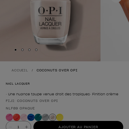
Skip to slide
Skip to slide
Skip to slide
Skip to slide
1
2
3
4
ACCUEIL
COCONUTS OVER OPI
NAIL LACQUER
• Une nuance taupe venue droit des tropiques• Finition crème
FIJI: COCONUTS OVER OPI
Forme du produit
NLF89 OPAQUE
Valeur
AJOUTER AU PANIER