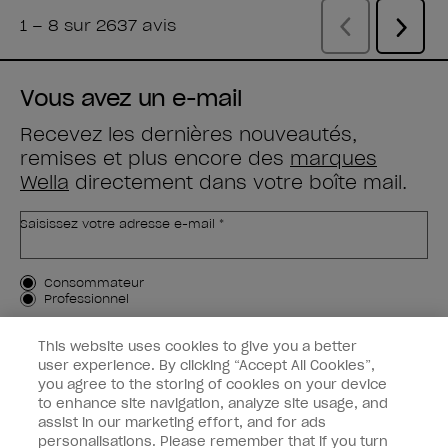
Vous avez un e-mail
Recevez les dernières nouveautés,
remises et plus encore des
marques
Wella
directement dans votre boîte mail.
Saisissez votre adresse e-mail *
Type de client
Consommateur
Professionnel
M'INSCRIRE
This website uses cookies to give you a better
user experience. By clicking “Accept All Cookies”,
Informations clients
you agree to the storing of cookies on your device
to enhance site navigation, analyze site usage, and
OPI & vous
assist in our marketing effort, and for ads
personalisations. Please remember that if you turn