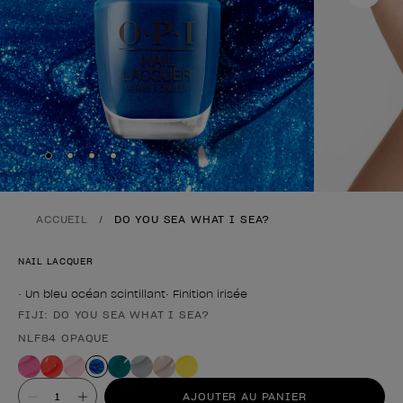
Skip to slide
Skip to slide
Skip to slide
Skip to slide
1
2
3
4
ACCUEIL
DO YOU SEA WHAT I SEA?
NAIL LACQUER
• Un bleu océan scintillant• Finition irisée
FIJI: DO YOU SEA WHAT I SEA?
Forme du produit
NLF84 OPAQUE
Valeur
AJOUTER AU PANIER