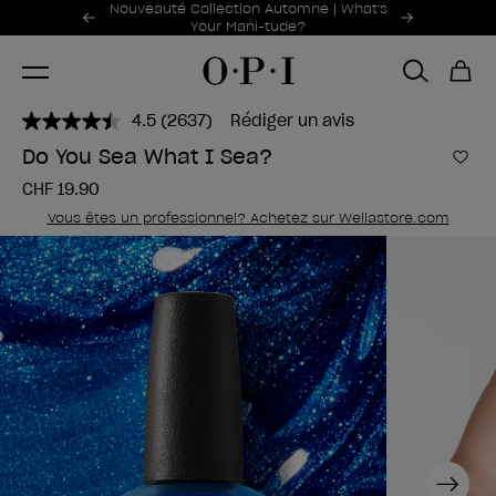
Offres promotionnelles
Nouveauté Collection Automne | What's
Item 1 of 2
Your Mani-tude?
4.5
(2637)
Rédiger un avis
Lire
2637
Do You Sea What I Sea?
avis.
Ajou
Lien
CHF 19.90
sur
la
Vous êtes un professionnel? Achetez sur Wellastore.com
même
page.
Next