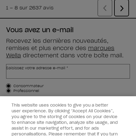
Vous avez un e-mail
Recevez les dernières nouveautés,
remises et plus encore des
marques
Wella
directement dans votre boîte mail.
Saisissez votre adresse e-mail *
Type de client
Consommateur
Professionnel
M'INSCRIRE
This website uses cookies to give you a better
user experience. By clicking “Accept All Cookies”,
Informations clients
you agree to the storing of cookies on your device
to enhance site navigation, analyze site usage, and
OPI & vous
assist in our marketing effort, and for ads
personalisations. Please remember that if you turn