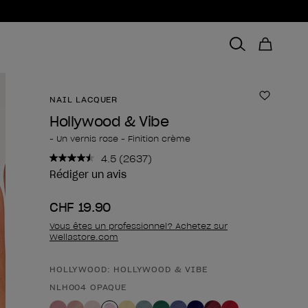
NAIL LACQUER
Ajouter 
Hollywood & Vibe
- Un vernis rose - Finition crème
4.5
(2637)
Lire
2637
Rédiger un avis
avis.
Lien
CHF 19.90
sur
la
Vous êtes un professionnel? Achetez sur
même
Wellastore.com
page.
HOLLYWOOD: HOLLYWOOD & VIBE
Forme du produit
NLH004 OPAQUE