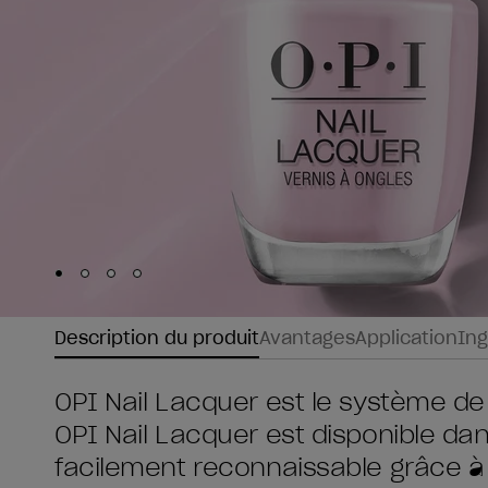
Skip to slide
Skip to slide
Skip to slide
Skip to slide
1
2
3
4
Description du produit
Avantages
Application
Ing
OPI Nail Lacquer est le système de
OPI Nail Lacquer est disponible da
facilement reconnaissable grâce à