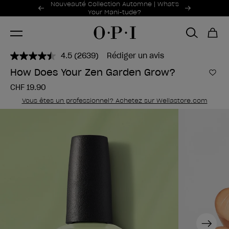
Offres promotionnelles
Nouveauté Collection Automne | What's
Item 1 of 2
Your Mani-tude?
4.5
(2639)
Rédiger un avis
Lire
2639
How Does Your Zen Garden Grow?
avis.
Ajou
Lien
CHF 19.90
sur
la
Vous êtes un professionnel? Achetez sur Wellastore.com
même
page.
Next