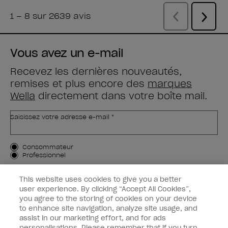
Vous avez un e-mail
Recevez les dernières nouveautés,
remises et plus encore des
marques
Wella
directement dans votre boîte mail.
Saisissez votre adresse e-mail *
Type de client
Consommateur
Professionnel
M'INSCRIRE
This website uses cookies to give you a better
user experience. By clicking “Accept All Cookies”,
Informations clients
you agree to the storing of cookies on your device
to enhance site navigation, analyze site usage, and
OPI & vous
assist in our marketing effort, and for ads
personalisations. Please remember that if you turn