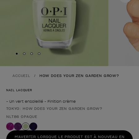
Skip to slide
Skip to slide
Skip to slide
Skip to slide
1
2
3
4
ACCUEIL
HOW DOES YOUR ZEN GARDEN GROW?
NAIL LACQUER
- Un vert ensoleillé - Finition crème
TOKYO: HOW DOES YOUR ZEN GARDEN GROW?
Forme du produit
NLT86 OPAQUE
M'AVERTIR LORSQUE LE PRODUIT EST À NOUVEAU EN