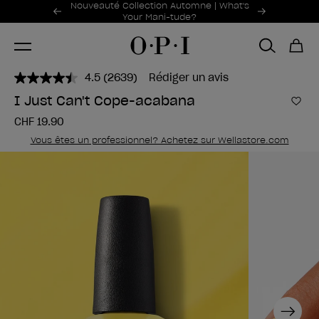
Offres promotionnelles
Nouveauté Collection Automne | What's
Item 1 of 2
Your Mani-tude?
4.5
(2639)
Rédiger un avis
Lire
2639
I Just Can't Cope-acabana
avis.
Ajou
Lien
CHF 19.90
sur
la
Vous êtes un professionnel? Achetez sur Wellastore.com
même
page.
Next