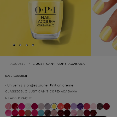
Skip to slide
Skip to slide
Skip to slide
Skip to slide
1
2
3
4
ACCUEIL
I JUST CAN'T COPE-ACABANA
NAIL LACQUER
• Un vernis à ongles jaune• Finition crème
CLASSICS: I JUST CAN'T COPE-ACABANA
Forme du produit
NLA65 OPAQUE