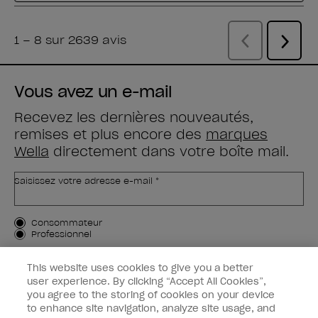
Vous avez un e-mail
Recevez les dernières nouveautés,
remises et plus encore des
marques
Wella
directement dans votre boîte mail.
Saisissez votre adresse e-mail *
Type de client
Consommateur
Professionnel
M'INSCRIRE
This website uses cookies to give you a better
user experience. By clicking “Accept All Cookies”,
Informations clients
you agree to the storing of cookies on your device
to enhance site navigation, analyze site usage, and