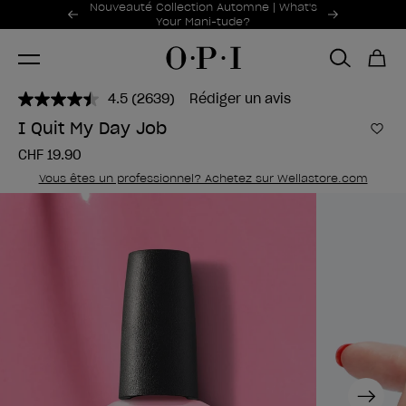
Offres promotionnelles
Nouveauté Collection Automne | What's
Item 1 of 2
Your Mani-tude?
4.5
(2639)
Rédiger un avis
Lire
2639
I Quit My Day Job
avis.
Ajou
Lien
CHF 19.90
sur
la
Vous êtes un professionnel? Achetez sur Wellastore.com
même
page.
Next