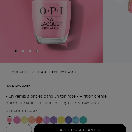
Skip to slide
Skip to slide
Skip to slide
Skip to slide
1
2
3
4
ACCUEIL
I QUIT MY DAY JOB
NAIL LACQUER
- Un vernis à ongles dans un ton rose - Finition crème
SUMMER MAKE THE RULES: I QUIT MY DAY JOB
Forme du produit
NLP001 OPAQUE
Valeur
AJOUTER AU PANIER