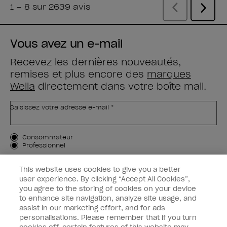
Vous avez un e-mail
Recevez les dernières nouveautés,
remises et plus encore des
marques
Wella
directement dans votre boîte mail.
Saisissez votre adresse e-mail *
Type de client
Consommateur
Professionnel
M'INSCRIRE
This website uses cookies to give you a better
user experience. By clicking “Accept All Cookies”,
Informations clients
you agree to the storing of cookies on your device
to enhance site navigation, analyze site usage, and
OPI & vous
assist in our marketing effort, and for ads
personalisations. Please remember that if you turn